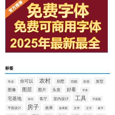
标签
农村
你可以
发型
别墅
功能
卧室
专业
图层
好看
图像
头发
图片
字体
工具
宅基地
室内设计
客厅
宋代
平面图
房子
效果
平面设计
文件
效果图
文字
春节