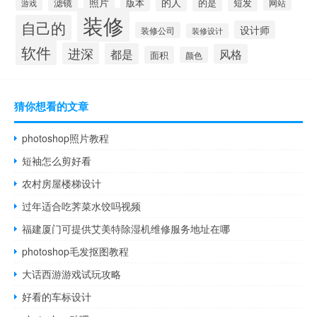
照片
的人
滤镜
版本
的是
短发
网站
游戏
装修
自己的
设计师
装修公司
装修设计
软件
进深
都是
风格
面积
颜色
猜你想看的文章
photoshop照片教程
短袖怎么剪好看
农村房屋楼梯设计
过年适合吃荠菜水饺吗视频
福建厦门可提供艾美特除湿机维修服务地址在哪
photoshop毛发抠图教程
大话西游游戏试玩攻略
好看的车标设计