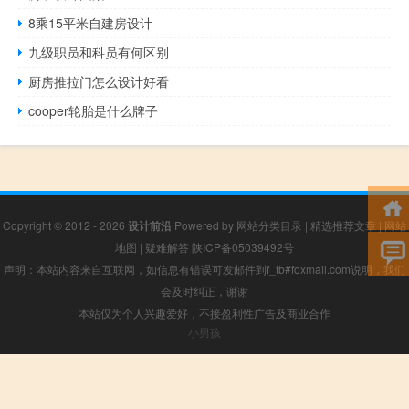
8乘15平米自建房设计
九级职员和科员有何区别
厨房推拉门怎么设计好看
cooper轮胎是什么牌子
Copyright © 2012 - 2026
设计前沿
Powered by
网站分类目录
|
精选推荐文章
|
网站
地图
|
疑难解答
陕ICP备05039492号
声明：本站内容来自互联网，如信息有错误可发邮件到f_fb#foxmail.com说明，我们
会及时纠正，谢谢
本站仅为个人兴趣爱好，不接盈利性广告及商业合作
小男孩