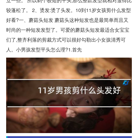
立一些。 所以剃个较短的平头,那么整款发型就相对显得比
较蓬松了。 2、烫发:烫了头发。10到11岁女孩剪什么发型
好看?一、蘑菇头短发 蘑菇头这种短发也是最简单而且又
时尚的一种短发发型了。可爱的蘑菇头短发最适合女宝宝
们了,整齐利落的剪裁方式可以很好勾勒出小女孩清秀可
人。小男孩发型平头怎么理?1.首先