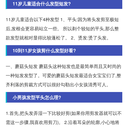
11岁儿童适合什么发型短发?
11岁儿童适合以下4种发型 1、平头:因为将头发剪至极短
后,发根会更容易站立一些。 所以剃个较短的平头,那么整
款发型就相对显得比较蓬松了。 2、烫发:烫了头发。
10到11岁女孩剪什么发型好看?
一、蘑菇头短发 蘑菇头这种短发也是最简单而且又时尚的
一种短发发型了。可爱的蘑菇头短发最适合女宝宝们了,整
齐利落的剪裁方式可以很好勾勒出小女孩清秀可人。
小男孩发型平头怎么理?
1.首先,把头发弄湿一下比较好剪(如果你用剪发器就可以不
需这一步骤,我喜欢用剪刀)。 2.沿着耳朵的轮廓,小心地将