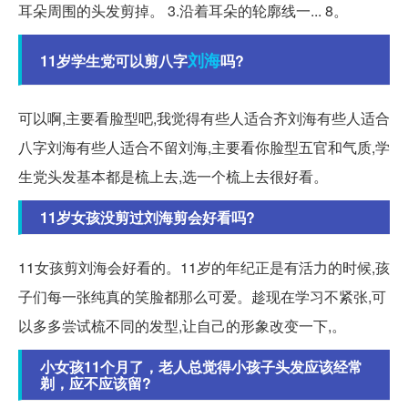
耳朵周围的头发剪掉。 3.沿着耳朵的轮廓线一... 8。
刘海
11岁学生党可以剪八字
吗?
可以啊,主要看脸型吧,我觉得有些人适合齐刘海有些人适合
八字刘海有些人适合不留刘海,主要看你脸型五官和气质,学
生党头发基本都是梳上去,选一个梳上去很好看。
11岁女孩没剪过刘海剪会好看吗?
11女孩剪刘海会好看的。11岁的年纪正是有活力的时候,孩
子们每一张纯真的笑脸都那么可爱。趁现在学习不紧张,可
以多多尝试梳不同的发型,让自己的形象改变一下,。
小女孩11个月了，老人总觉得小孩子头发应该经常
剃，应不应该留?