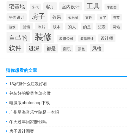
工具
宅基地
室内设计
客厅
宋代
平面图
房子
效果
平面设计
文件
效果图
文字
春节
照片
的人
滤镜
版本
的是
短发
网站
游戏
装修
自己的
设计师
装修公司
装修设计
软件
进深
都是
风格
面积
颜色
猜你想看的文章
13岁剪什么短发好看
包装好的酸菜鱼怎么做
电脑版photoshop下载
广州星海音乐学院是一本吗
冬天过年回家赚钱吗
房子设计图案