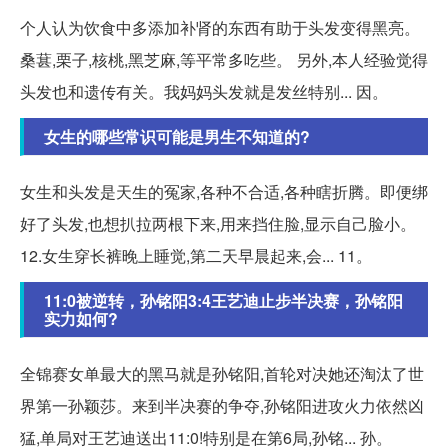
个人认为饮食中多添加补肾的东西有助于头发变得黑亮。
桑葚,栗子,核桃,黑芝麻,等平常多吃些。 另外,本人经验觉得
头发也和遗传有关。我妈妈头发就是发丝特别... 因。
女生的哪些常识可能是男生不知道的?
女生和头发是天生的冤家,各种不合适,各种瞎折腾。即便绑
好了头发,也想扒拉两根下来,用来挡住脸,显示自己脸小。
12.女生穿长裤晚上睡觉,第二天早晨起来,会... 11。
11:0被逆转，孙铭阳3:4王艺迪止步半决赛，孙铭阳
实力如何?
全锦赛女单最大的黑马就是孙铭阳,首轮对决她还淘汰了世
界第一孙颖莎。来到半决赛的争夺,孙铭阳进攻火力依然凶
猛,单局对王艺迪送出11:0!特别是在第6局,孙铭... 孙。