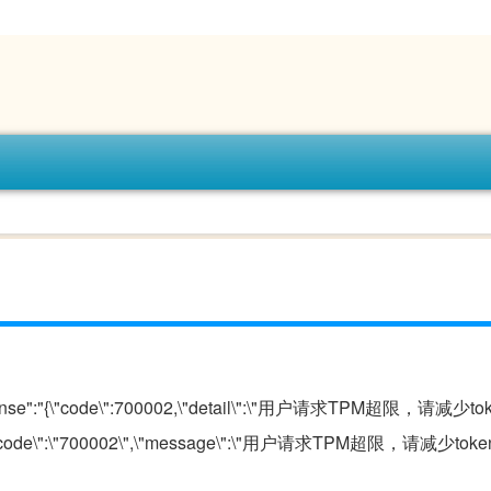
response":"{\"code\":700002,\"detail\":\"用户请求TPM超限，请减
\":{\"code\":\"700002\",\"message\":\"用户请求TPM超限，请减少t