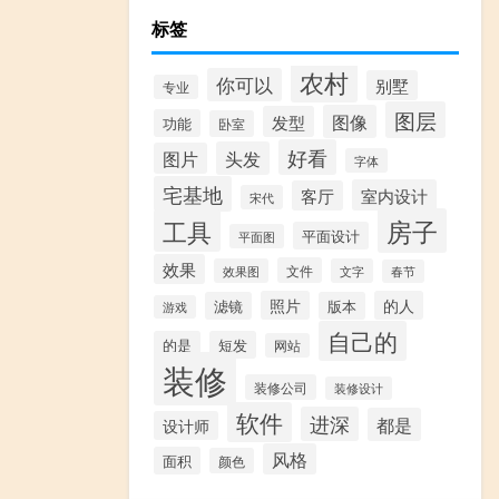
标签
农村
你可以
别墅
专业
图层
图像
发型
功能
卧室
好看
头发
图片
字体
宅基地
室内设计
客厅
宋代
房子
工具
平面设计
平面图
效果
文件
效果图
文字
春节
照片
的人
滤镜
版本
游戏
自己的
的是
短发
网站
装修
装修公司
装修设计
软件
进深
都是
设计师
风格
面积
颜色