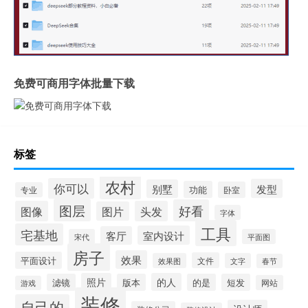
免费可商用字体批量下载
标签
农村
你可以
发型
别墅
功能
卧室
专业
图层
好看
图像
头发
图片
字体
工具
宅基地
室内设计
客厅
宋代
平面图
房子
效果
平面设计
文件
效果图
文字
春节
照片
的人
滤镜
版本
的是
短发
网站
游戏
装修
自己的