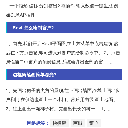
1 一个矩形 偏移 分别挤出2 靠插件 输入数值一键生成 例
如SUAAP插件
Revit怎么绘制窗户?
1、首先,我们开启Revit平面图,在上方菜单中点击建筑,然
后在下方点击窗,即可进入到窗户的绘制命令中。 2、点击
属性窗口中窗户的预设信息,系统会弹出全部的窗... 1。
边框简笔画简单漂亮?
1、先画出房子的尖角的屋顶,往下画出墙面,在墙上画出窗
户和门,在侧边也画出一个小门。然后用曲线 画出地面。
2、往上画出一颗椰子树。先画出长长的树干,... 1、。
网络标签：
快捷键
画出
窗户