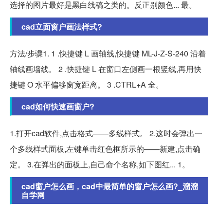
选择的图片最好是黑白线稿之类的。反正别颜色... 最。
cad立面窗户画法样式?
方法/步骤1. 1 .快捷键 L 画轴线,快捷键 ML-J-Z-S-240 沿着
轴线画墙线。 2 .快捷键 L 在窗口左侧画一根竖线,再用快
捷键 O 水平偏移窗宽距离。 3 .CTRL+A 全。
cad如何快速画窗户?
1.打开cad软件,点击格式——多线样式。 2.这时会弹出一
个多线样式面板,左键单击红色框所示的——新建,点击确
定。 3.在弹出的面板上,自己命个名称,如下图红... 1。
cad窗户怎么画，cad中最简单的窗户怎么画?_溜溜
自学网