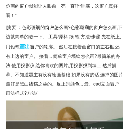
你画的窗户就能让人眼前一亮，直呼“哇塞，这窗户真好
看！”
[摘要]：色彩斑斓的窗户怎么画?色彩斑斓的窗户怎么画,下
边就简单的教一下。 工具/原料 纸 笔 方法/步骤 先在纸上,
画出
用铅笔
窗户的轮廓。 然后在接着画窗口的左右框,还
有上边的窗户。 接着... 简单窗户墙绘怎么画?最简单的办
法,使用投影仪,选你喜欢的图片,用投影投到墙上,然后描
摹。不知道题主有没有绘画基础,如果没有的话,选择的图片
最好是黑白线稿之类的。反正别颜色... 最。cad立面窗户
画法样式?方法/