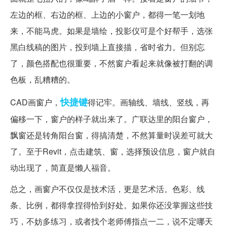
左边的框、右边的框、上边的小窗户，都得一笔一划地
来，不能马虎。如果是墙绘，投影仪可是个好帮手，选张
黑白线稿的图片，投到墙上直接描，省时省力。但别忘
了，颜色搭配也很重要，不然窗户看起来就像被打翻的调
色板，乱糟糟的。
快捷键
CAD画窗户，
得记牢。画轴线、墙线、竖线，再
偏移一下，窗户的样子就出来了。广联达里的阳台窗户，
飘窗还是转角阳台窗，得搞清楚，不然算量时误差可就大
了。至于Revit，点击建筑、窗，选择预设信息，窗户就自
动出现了，简直是懒人福音。
总之，画窗户不仅仅是技术活，更是艺术活。色彩、线
条、比例，都得拿捏得恰到好处。如果你还没掌握这些技
巧，不妨多练习，或者找个老师傅指点一二，说不定哪天