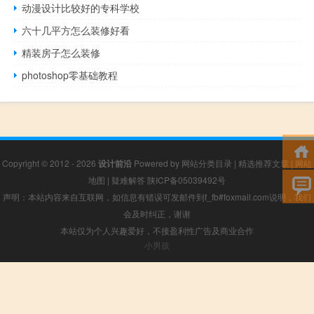
动漫设计比较好的专科学校
六十几平方怎么装修好看
精装房子怎么装修
photoshop零基础教程
Copyright © 2012 - 2026
设计前沿
Powered by
网站分类目录
|
精选推荐文章
|
网站
地图
|
疑难解答
陕ICP备05039492号
声明：本站内容来自互联网，如信息有错误可发邮件到f_fb#foxmail.com说明，我们
会及时纠正，谢谢
本站仅为个人兴趣爱好，不接盈利性广告及商业合作
小男孩