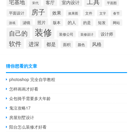
工具
宅基地
室内设计
客厅
宋代
平面图
房子
效果
平面设计
文件
效果图
文字
春节
照片
的人
滤镜
版本
的是
短发
网站
游戏
装修
自己的
设计师
装修公司
装修设计
软件
进深
都是
风格
面积
颜色
猜你想看的文章
photoshop 完全自学教程
怎样画画才好看
众包骑手需要多大年龄
鬼泣攻略17
房屋别墅设计
阳台怎么装修才好看