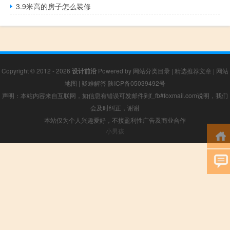
3.9米高的房子怎么装修
Copyright © 2012 - 2026
设计前沿
Powered by
网站分类目录
|
精选推荐文章
|
网站
地图
|
疑难解答
陕ICP备05039492号
声明：本站内容来自互联网，如信息有错误可发邮件到f_fb#foxmail.com说明，我们
会及时纠正，谢谢
本站仅为个人兴趣爱好，不接盈利性广告及商业合作
小男孩