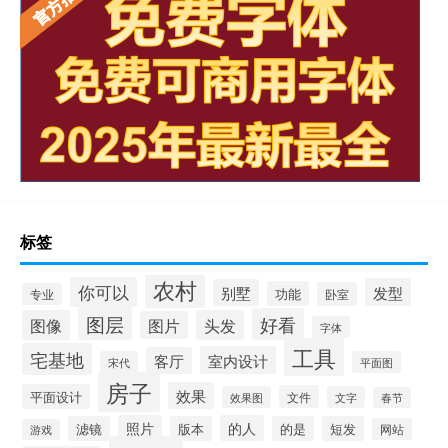
标签
农村
你可以
发型
别墅
功能
卧室
专业
图层
好看
图像
头发
图片
字体
工具
宅基地
室内设计
客厅
宋代
平面图
房子
效果
平面设计
文件
效果图
文字
春节
照片
的人
滤镜
版本
的是
短发
网站
游戏