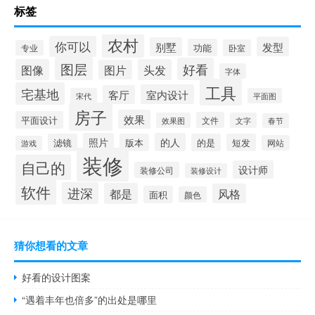
标签
农村
你可以
发型
别墅
功能
卧室
专业
图层
好看
图像
头发
图片
字体
工具
宅基地
室内设计
客厅
宋代
平面图
房子
效果
平面设计
文件
效果图
文字
春节
照片
的人
滤镜
版本
的是
短发
网站
游戏
装修
自己的
设计师
装修公司
装修设计
软件
进深
都是
风格
面积
颜色
猜你想看的文章
好看的设计图案
“遇着丰年也倍多”的出处是哪里