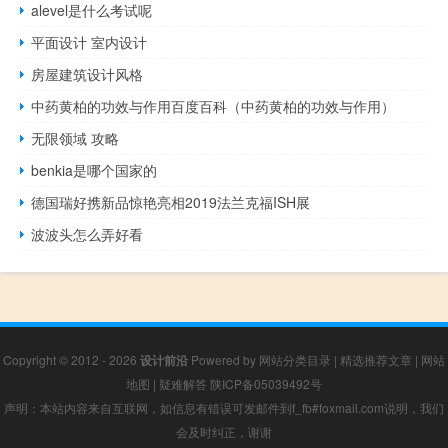
alevel是什么考试呢
平面设计 室内设计
房屋建筑设计风格
中药黄柏的功效与作用百度百科（中药黄柏的功效与作用）
无限领域 攻略
benkia是哪个国家的
德国瑞好携新品惊艳亮相2019法兰克福ISH展
波波头怎么弄好看
Copyright © 2012 - 2026
设计前沿
Powered by
网站分类目录
|
精选推荐文章
|
网站
地图
|
疑难解答
陕ICP备05039492号
声明：本站内容来自互联网，如信息有错误可发邮件到f_fb#foxmail.com说明，我们
会及时纠正，谢谢