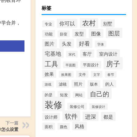
标签
农村
中学合并，
你可以
别墅
专业
图层
图像
发型
功能
卧室
好看
头发
图片
字体
宅基地
室内设计
客厅
宋代
房子
工具
平面设计
平面图
效果
文件
效果图
文字
春节
照片
的人
滤镜
版本
游戏
自己的
的是
短发
网站
装修
装修公司
装修设计
软件
进深
都是
设计师
下一篇
风格
面积
颜色
作怎么设置