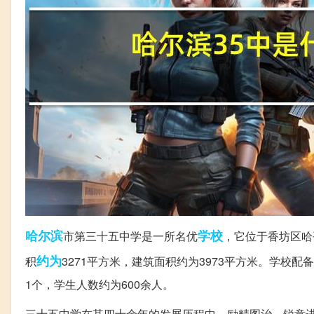
哈尔滨
学校
市第三十五中学是一所名优
，它位于香坊区哈
约为
积
3271平方米，建筑面积约为3973平方米。学校
1个，学生人数约为600余人。
三十五中学在其四十余年的发展历程中，励精图治、锐意