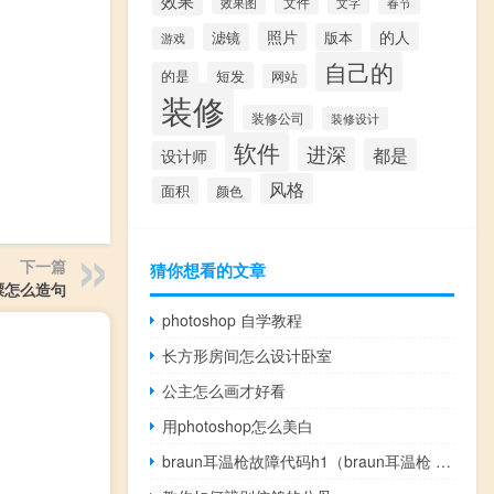
效果
文件
效果图
文字
春节
照片
的人
滤镜
版本
游戏
自己的
的是
短发
网站
装修
装修公司
装修设计
软件
进深
都是
设计师
风格
面积
颜色
下一篇
猜你想看的文章
僳怎么造句
photoshop 自学教程
长方形房间怎么设计卧室
公主怎么画才好看
用photoshop怎么美白
braun耳温枪故障代码h1（braun耳温枪 故障）