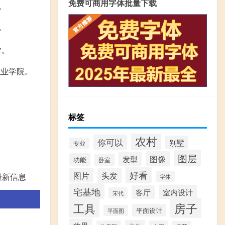
免费可商用字体批量下载
。
。
业。
职业学院。
标签
农村
你可以
别墅
专业
图层
图像
发型
功能
卧室
好看
头发
图片
最新信息
字体
宅基地
室内设计
客厅
宋代
房子
工具
平面设计
平面图