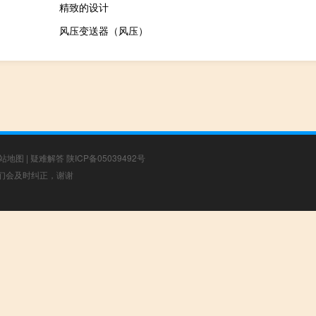
精致的设计
风压变送器（风压）
站地图
|
疑难解答
陕ICP备05039492号
，我们会及时纠正，谢谢