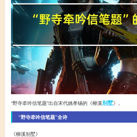
别墅
“野寺牵吟信笔题”出自宋代姚孝锡的《柳溪
》。
“野寺牵吟信笔题”全诗
《柳溪别墅》