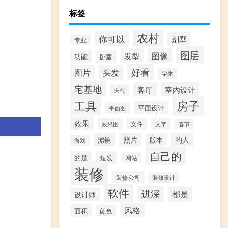
标签
农村
你可以
别墅
专业
图层
图像
发型
功能
卧室
好看
头发
图片
字体
宅基地
室内设计
客厅
宋代
房子
工具
平面设计
平面图
效果
文件
效果图
文字
春节
照片
的人
滤镜
版本
游戏
自己的
的是
短发
网站
装修
装修公司
装修设计
软件
进深
都是
设计师
风格
面积
颜色