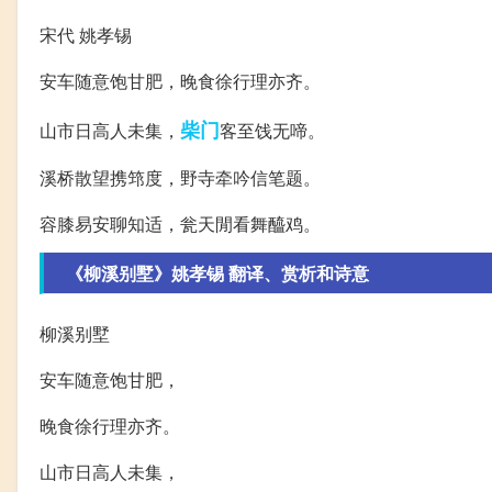
宋代 姚孝锡
安车随意饱甘肥，晚食徐行理亦齐。
柴门
山市日高人未集，
客至饯无啼。
溪桥散望携筇度，野寺牵吟信笔题。
容膝易安聊知适，瓮天閒看舞醯鸡。
《柳溪别墅》姚孝锡 翻译、赏析和诗意
柳溪别墅
安车随意饱甘肥，
晚食徐行理亦齐。
山市日高人未集，