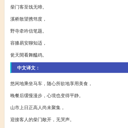
柴门客至饯无啼。
溪桥散望携筇度，
野寺牵吟信笔题。
容膝易安聊知适，
瓮天閒看舞醯鸡。
中文译文：
悠闲地乘坐马车，随心所欲地享用美食，
晚餐后缓慢漫步，心境也变得平静。
山市上日正高人尚未聚集，
迎接客人的柴门敞开，无哭声。