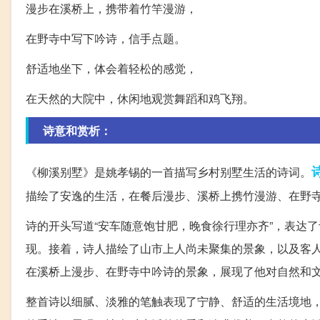
漫步在溪桥上，携带着竹竿漫游，
在野寺中写下吟诗，信手点题。
舒适地坐下，体会着轻松的感觉，
在天然的大院中，休闲地观赏舞蹈和鸡飞翔。
诗意和赏析：
《柳溪别墅》是姚孝锡的一首描写乡村别墅生活的诗词。
描绘了安逸的生活，在餐后漫步、溪桥上携竹漫游、在野
诗的开头写道“安车随意饱甘肥，晚食徐行理亦齐”，表达
现。接着，诗人描绘了山市上人尚未聚集的景象，以及客
在溪桥上漫步、在野寺中吟诗的景象，展现了他对自然和
整首诗以细腻、淡雅的笔触表现了宁静、舒适的生活境地