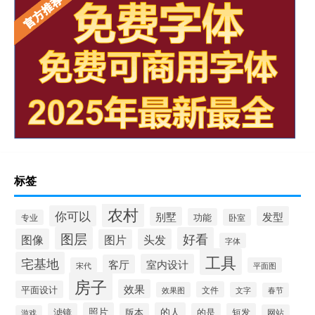
标签
农村
你可以
发型
别墅
功能
卧室
专业
图层
好看
图像
头发
图片
字体
工具
宅基地
室内设计
客厅
宋代
平面图
房子
效果
平面设计
文件
效果图
文字
春节
照片
的人
滤镜
版本
的是
短发
网站
游戏