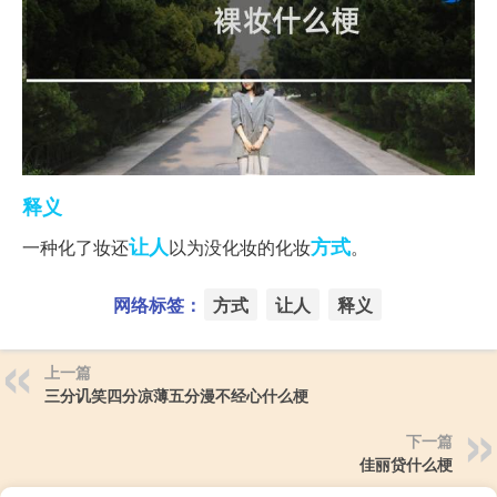
释义
让人
方式
一种化了妆还
以为没化妆的化妆
。
网络标签：
方式
让人
释义
上一篇
三分讥笑四分凉薄五分漫不经心什么梗
下一篇
佳丽贷什么梗