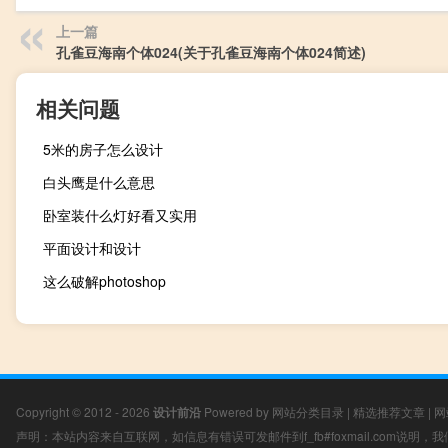
上一篇
孔雀豆海南个体024(关于孔雀豆海南个体024简述)
相关问题
5米的房子怎么设计
白头鹰是什么意思
卧室装什么灯好看又实用
平面设计和设计
这么破解photoshop
Copyright © 2012 - 2026
设计前沿
Powered by
网站分类目录
|
精选推荐文章
|
网
声明：本站内容来自互联网，如信息有错误可发邮件到f_fb#foxmail.com说明