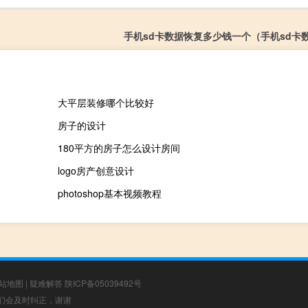
手机sd卡数据恢复多少钱一个（手机sd卡
大平层装修哪个比较好
房子的设计
180平方的房子怎么设计房间
logo房产创意设计
photoshop基本视频教程
站地图
|
疑难解答
陕ICP备05039492号
，我们会及时纠正，谢谢