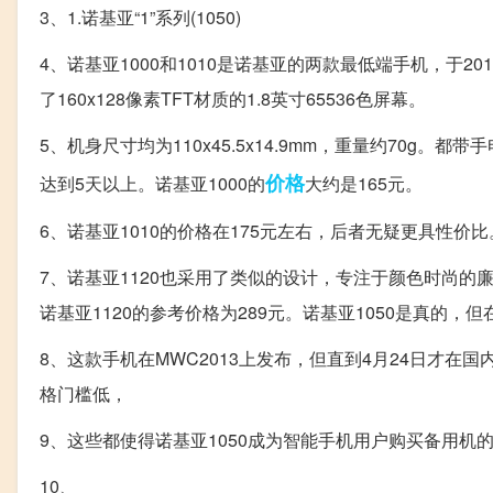
3、1.诺基亚“1”系列(1050)
4、诺基亚1000和1010是诺基亚的两款最低端手机，于
了160x128像素TFT材质的1.8英寸65536色屏幕。
5、机身尺寸均为110x45.5x14.9mm，重量约70
价格
达到5天以上。诺基亚1000的
大约是165元。
6、诺基亚1010的价格在175元左右，后者无疑更具性价比
7、诺基亚1120也采用了类似的设计，专注于颜色时尚的廉价
诺基亚1120的参考价格为289元。诺基亚1050是真的
8、这款手机在MWC2013上发布，但直到4月24日才
格门槛低，
9、这些都使得诺基亚1050成为智能手机用户购买备用机的
10、