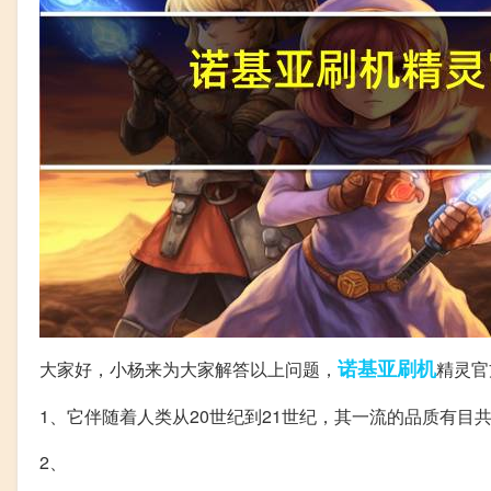
诺基亚
刷机
大家好，小杨来为大家解答以上问题，
精灵官
1、它伴随着人类从20世纪到21世纪，其一流的品质有
2、