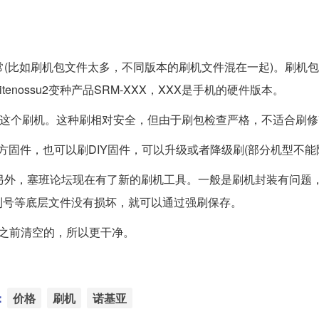
常(比如刷机包文件太多，不同版本的刷机文件混在一起)。刷机
kia suitenossu2变种产品SRM-XXX，XXX是手机的硬件版本。
用这个刷机。这种刷相对安全，但由于刷包检查严格，不适合刷
方固件，也可以刷DIY固件，可以升级或者降级刷(部分机型不能
另外，塞班论坛现在有了新的刷机工具。一般是刷机封装有问题
列号等底层文件没有损坏，就可以通过强刷保存。
写之前清空的，所以更干净。
：
价格
刷机
诺基亚