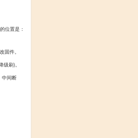
包的位置是：
修改固件。
降级刷)。
，中间断