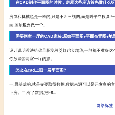
在CAD制作平面图的时候，房屋这些应该首先做什么呀?-
房屋和机械也是一样的,只是不叫三视图,而是叫平立投,即
面,屋顶也要做一个。
需要俩室一厅的CAD家装:原始平面图+平面布置图+地面铺
设计说明没法给你旦肠测段爻灯诧犬超华,一般都不准备这个
你放些套两室一厅的掺。
怎么在cad上画一层平面图?
一,最基础的,就是先要取得数据,数据来源可以是开发商的
下房。二,有了数据,把F8...
网络标签