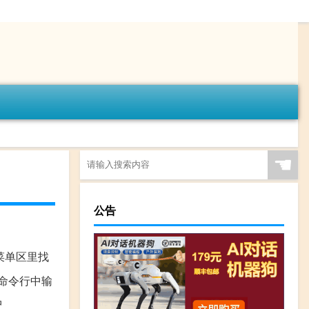
☚
公告
在菜单区里找
,命令行中输
中