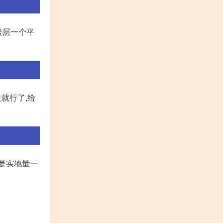
楼层一个平
就行了,给
还是实地量一