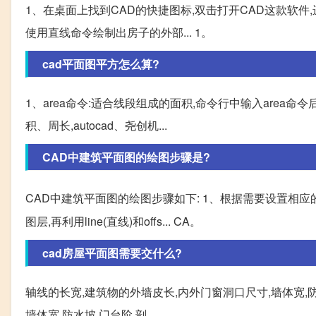
1、在桌面上找到CAD的快捷图标,双击打开CAD这款软件,进
使用直线命令绘制出房子的外部... 1。
cad平面图平方怎么算?
1、area命令:适合线段组成的面积,命令行中输入area
积、周长,autocad、尧创机...
CAD中建筑平面图的绘图步骤是?
CAD中建筑平面图的绘图步骤如下: 1、根据需要设置相
图层,再利用line(直线)和offs... CA。
cad房屋平面图需要交什么?
轴线的长宽,建筑物的外墙皮长,内外门窗洞口尺寸,墙体宽,防
墙体宽,防水坡,门台阶,剖。