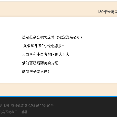
130平米房
法定盈余公积怎么算（法定盈余公积）
“又极星斗瞻”的出处是哪里
大自考和小自考的区别大不大
梦幻西游后羿英魂介绍
俩间房子怎么设计
站地图
|
疑难解答
陕ICP备05039492号
，我们会及时纠正，谢谢