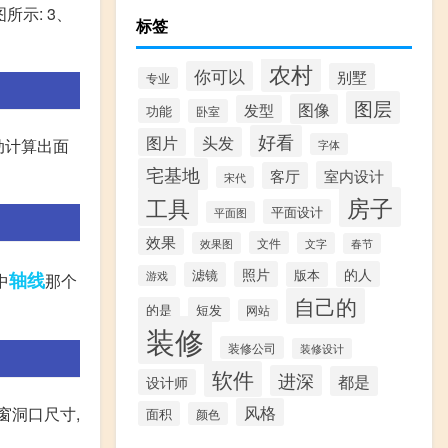
所示: 3、
标签
农村
你可以
别墅
专业
图层
图像
发型
功能
卧室
好看
头发
图片
动计算出面
字体
宅基地
室内设计
客厅
宋代
房子
工具
平面设计
平面图
效果
文件
效果图
文字
春节
照片
的人
滤镜
版本
轴线
游戏
中
那个
自己的
的是
短发
网站
装修
装修公司
装修设计
软件
进深
都是
设计师
风格
窗洞口尺寸,
面积
颜色