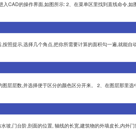
入CAD的操作界面,如图所示: 2、在菜单区里找到直线命令,如图
命令后,按照提示,选择几个角点,把你所需要计算的面积勾一遍,就能自
应的图层层数,并选择便于区分的颜色区分开来。 2、在图层那里选
水坡,门台阶,剖面的位置, 轴线的长宽,建筑物的外墙皮长,内外门