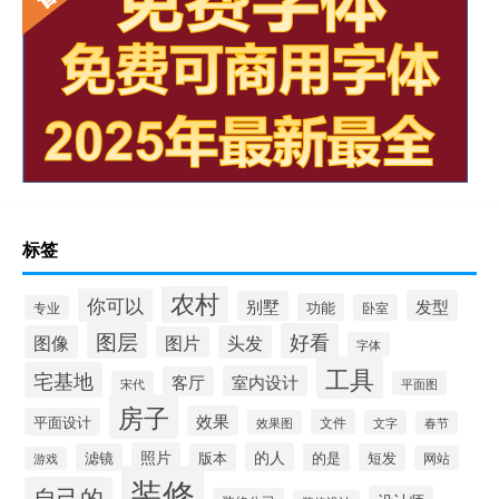
标签
农村
你可以
发型
别墅
功能
卧室
专业
图层
好看
图像
头发
图片
字体
工具
宅基地
室内设计
客厅
宋代
平面图
房子
效果
平面设计
文件
效果图
文字
春节
照片
的人
滤镜
版本
的是
短发
网站
游戏
装修
自己的