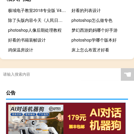
极域电子教室2018专业版 V4.2 破解版（极域电子教室2018专业版 V4.2 破解版功能简介）
好看的列表设计
除了头版内容今天《人民日报》涉及财经的主要内容还包括：1、 湖南省强化农业科技支撑优化粮食品种结构 三湘大地稻米香（打好夺取秋粮丰收这场硬仗）；2、 山东着力建设省级水网先导区 到2025年省级水网覆盖范围超88%；3、 多国人士盛赞中国发展成就期待深化合作——我驻外使领馆使团举行活动庆祝中华人民共和国成立74周年；4、 坚持正确方向把宏伟蓝图变成路线图（和音）——共行天下大道 共创美好未来③；5、 何立峰与林德纳共同主持第三次中德高级别财金对话；6、 推动高质量共建“一带一路”结出更多硕果（大使随笔）
photoshop怎么做专色
photoshop人像后期处理教程
梦幻西游奶妈哪个好手游
好看的书籍装帧设计
photoshop学哪个版本好
鸡保温房设计
床上怎么布置才好看
☚
公告