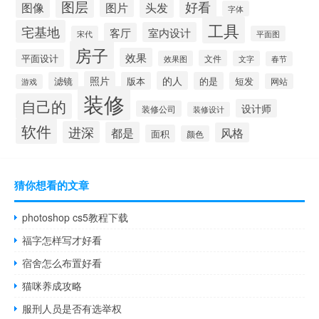
图层
好看
图像
头发
图片
字体
工具
宅基地
室内设计
客厅
宋代
平面图
房子
效果
平面设计
文件
效果图
文字
春节
照片
的人
滤镜
版本
的是
短发
网站
游戏
装修
自己的
设计师
装修公司
装修设计
软件
进深
都是
风格
面积
颜色
猜你想看的文章
photoshop cs5教程下载
福字怎样写才好看
宿舍怎么布置好看
猫咪养成攻略
服刑人员是否有选举权