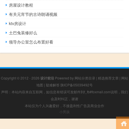
房屋设计教程
有关元宵节的古诗朗诵视频
ktv房设计
土巴兔装修好么
领导办公室怎么布置好看
Copyright © 2012 - 2026
设计前沿
Powered by
网站分类目录
|
精选推荐文章
|
网站
地图
|
疑难解答
陕ICP备05039492号
声明：本站内容来自互联网，如信息有错误可发邮件到f_fb#foxmail.com说明，我们
会及时纠正，谢谢
本站仅为个人兴趣爱好，不接盈利性广告及商业合作
小男孩