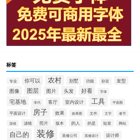
标签
农村
你可以
发型
别墅
功能
卧室
专业
图层
好看
图像
头发
图片
字体
工具
宅基地
室内设计
客厅
宋代
平面图
房子
效果
平面设计
文件
效果图
文字
春节
照片
的人
滤镜
版本
的是
短发
网站
游戏
装修
自己的
设计师
装修公司
装修设计