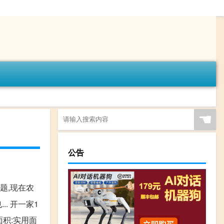
☚
公告
题,现在农
. 开一家1
面积:实用面