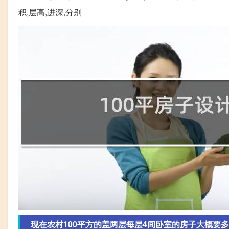
积,层高,进深,分别
现在农村100平方的盖两层每层4间卧室的房子大概要