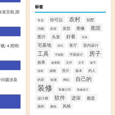
标签
有发言权,因
农村
你可以
别墅
专业
图层
图像
发型
功能
卧室
好看
头发
图片
字体
宅基地
室内设计
客厅
 4.照明:
宋代
房子
工具
平面设计
平面图
效果
文件
效果图
文字
春节
照片
的人
滤镜
版本
游戏
自己的
价问题涉及
的是
短发
网站
装修
装修公司
装修设计
软件
进深
都是
设计师
风格
面积
颜色