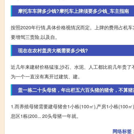
摩托车车牌多少钱?摩托车上牌须要多少钱_车主指南
按照2020年行情,具体价格视情况而定。上牌的费用占机车发
要增驾三责险,以及自。
现在在农村盖房大概需要多少钱?
近几年来建材价格猛涨,沙石、水泥、人工都比前几年贵了
为一个一直没有离开过建筑、建。
盖一栋二十头母猪，年出栏五六百头猪的猪舍，不算猪
1.而养殖母猪需要建母猪舍1小栋(100㎡),产房1小栋(100㎡),保
息区1栋(200... 20头母猪一年就。
网络标签