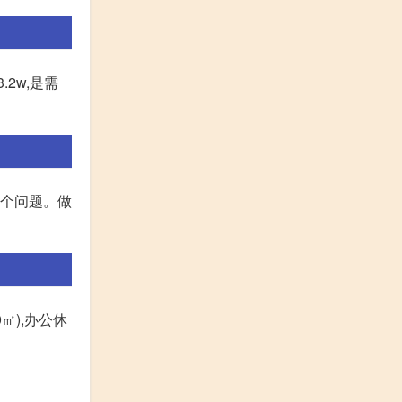
2w,是需
一个问题。做
0㎡),办公休