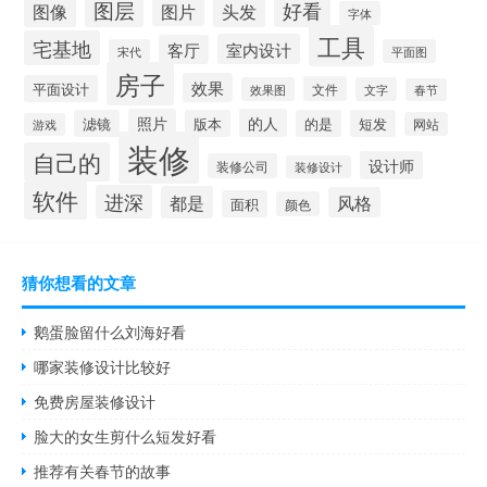
图层
好看
图像
头发
图片
字体
工具
宅基地
室内设计
客厅
宋代
平面图
房子
效果
平面设计
文件
效果图
文字
春节
照片
的人
滤镜
版本
的是
短发
网站
游戏
装修
自己的
设计师
装修公司
装修设计
软件
进深
都是
风格
面积
颜色
猜你想看的文章
鹅蛋脸留什么刘海好看
哪家装修设计比较好
免费房屋装修设计
脸大的女生剪什么短发好看
推荐有关春节的故事