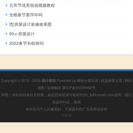
元宵节优美祝福视频教程
光棍春节要拜年吗
l型房屋设计装修效果图
90㎡房屋设计
2022春节补助有吗
Copyright © 2012 - 2026
设计前沿
Powered by
网站分类目录
|
精选推荐文章
|
网站
地图
|
疑难解答
陕ICP备05039492号
声明：本站内容来自互联网，如信息有错误可发邮件到f_fb#foxmail.com说明，我们
会及时纠正，谢谢
本站仅为个人兴趣爱好，不接盈利性广告及商业合作
小男孩