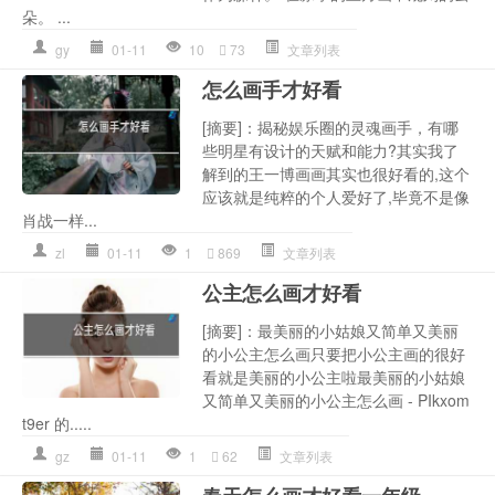
朵。 ...
gy
01-11
10
73
文章列表
怎么画手才好看
[摘要]：揭秘娱乐圈的灵魂画手，有哪
些明星有设计的天赋和能力?其实我了
解到的王一博画画其实也很好看的,这个
应该就是纯粹的个人爱好了,毕竟不是像
肖战一样...
zl
01-11
1
869
文章列表
公主怎么画才好看
[摘要]：最美丽的小姑娘又简单又美丽
的小公主怎么画只要把小公主画的很好
看就是美丽的小公主啦最美丽的小姑娘
又简单又美丽的小公主怎么画 - PIkxom
t9er 的.....
gz
01-11
1
62
文章列表