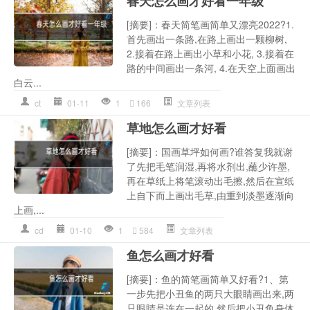
春天怎么画才好看一年级
[摘要]：春天简笔画简单又漂亮2022?1.
首先画出一条路,在路上画出一颗柳树,
2.接着在路上画出小草和小花, 3.接着在
路的中间画出一条河, 4.在天空上面画出
白云...
ct
01-11
1
166
文章列表
草地怎么画才好看
[摘要]：国画草坪如何画?谁答复我就谢
了先把毛笔润湿,再将水剂出,蘸少许墨,
再在草纸上将笔滚动出毛擦,然后在宣纸
上自下而上画出毛草,由重到淡墨逐渐向
上画,...
cd
01-10
1
584
文章列表
鱼怎么画才好看
[摘要]：鱼的简笔画简单又好看?1、第
一步先把小丑鱼的两只大眼睛画出来,两
只眼睛是连在一起的,然后把小丑鱼身体