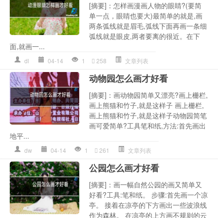
[摘要]：怎样画漫画人物的眼睛?(要简
单一点，眼睛也要大)最简单的就是,画
两条弧线就是眉毛,弧线下面再画一条细
弧线就是眼皮,两者要离的很近。在下
面,就画一...
dl
04-14
1
258
文章列表
动物园怎么画才好看
[摘要]：画动物园简单又漂亮?画上栅栏,
画上熊猫和竹子,就是这样子 画上栅栏,
画上熊猫和竹子,就是这样子动物园简笔
画可爱简单?工具笔和纸,方法:首先画出
地平...
dw
04-14
1
261
文章列表
公园怎么画才好看
[摘要]：画一幅自然公园的画又简单又
好看?工具:笔和纸。 步骤:首先画一个凉
亭。 接着在凉亭的下方画出一些波浪线
作为森林。 在凉亭的上方画不规则的云