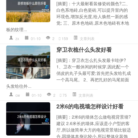
[摘要]：十大最耐看装修瓷砖颜色?二、
白色系地砖,白色瓷砖,可以提升室内的
环境色,增加反光度,给人焕然一新的感
觉; 三、原木色地砖,原木色地砖有木地
板的纹理...
zx
01-10
2
159
文章列表
穿卫衣梳什么头发好看
[摘要]：穿卫衣怎么扎头发最卡哇伊?
1、卫衣一般休闲的时候穿,因此配一个
俏皮的丸子头最可爱;首先把头发给扎成
一个高马尾。 2、再把扎好的马尾前面
头发给往外...
cw
01-10
2
75
文章列表
2米6的电视墙怎样设计好看
[摘要]：2米6的墙体怎么做电视背景墙?
建议 2.6米长的墙体,应该是小户型的客
厅,所以做简单大方的电视背景墙比较适
合,因墙体本身比较小,所以整体化装饰