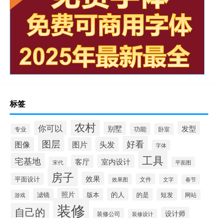
标签
农村
你可以
发型
别墅
功能
卧室
专业
图层
好看
图像
头发
图片
字体
工具
宅基地
室内设计
客厅
宋代
平面图
房子
效果
平面设计
文件
效果图
文字
春节
照片
的人
滤镜
版本
的是
短发
网站
游戏
装修
自己的
设计师
装修公司
装修设计