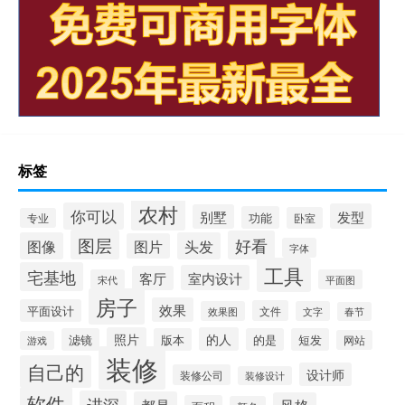
标签
农村
你可以
发型
别墅
功能
卧室
专业
图层
好看
图像
头发
图片
字体
工具
宅基地
室内设计
客厅
宋代
平面图
房子
效果
平面设计
文件
效果图
文字
春节
照片
的人
滤镜
版本
的是
短发
网站
游戏
装修
自己的
设计师
装修公司
装修设计
软件
进深