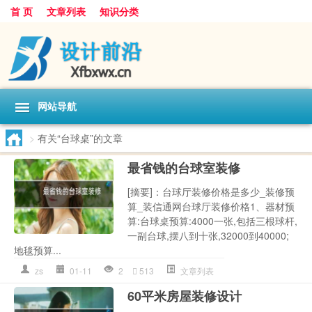
首 页
文章列表
知识分类
网站导航
>
有关“台球桌”的文章
最省钱的台球室装修
[摘要]：台球厅装修价格是多少_装修预
算_装信通网台球厅装修价格1、器材预
算:台球桌预算:4000一张,包括三根球杆,
一副台球,摆八到十张,32000到40000;
地毯预算...
zs
01-11
2
513
文章列表
60平米房屋装修设计