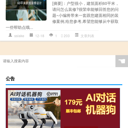
[摘要]：户型很小，建筑面积60平米，
请问怎么装修?很荣幸能够回答您的问
题~小编将带来一套跟您建面相同的装
修案例,给您参考,希望您能够从中获取
一些帮助点哦...
sslake
12-18
1
203
文章列表
☚
公告