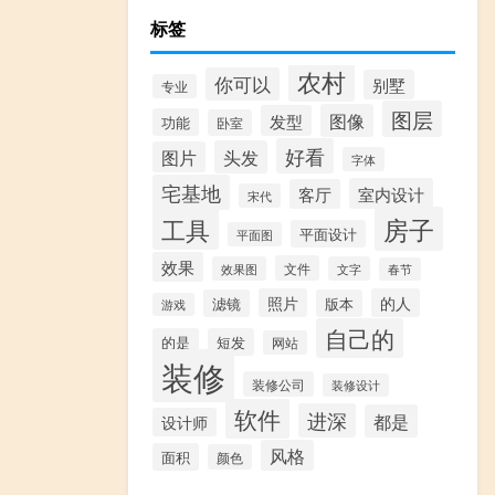
标签
农村
你可以
别墅
专业
图层
图像
发型
功能
卧室
好看
头发
图片
字体
宅基地
室内设计
客厅
宋代
房子
工具
平面设计
平面图
效果
文件
效果图
文字
春节
照片
的人
滤镜
版本
游戏
自己的
的是
短发
网站
装修
装修公司
装修设计
软件
进深
都是
设计师
风格
面积
颜色