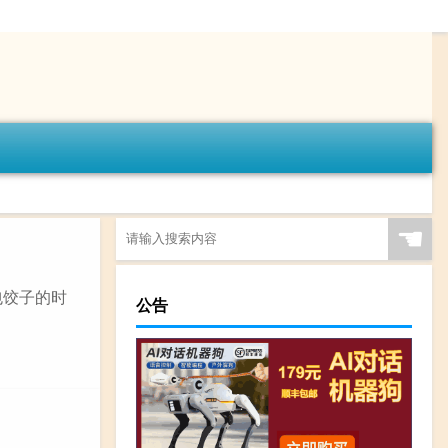
☚
包饺子的时
公告