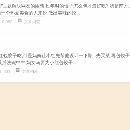
”主题解决网友的困惑 过年时的饺子怎么包才最好吃? 我是南方
一个热爱美食的人来说,做出美味的饺...
982
文章列表
小红包饺子吃,可是妈妈让小红先帮他设计一下顺...先买菜,再包饺子
最后洗碗中午,妈女马要为小红包饺子...
631
文章列表