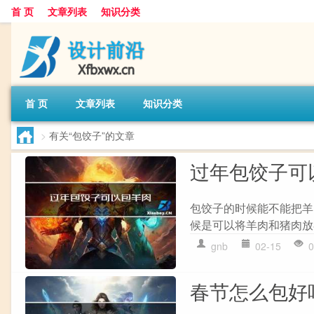
首 页
文章列表
知识分类
首 页
文章列表
知识分类
>
有关“包饺子”的文章
过年包饺子可
包饺子的时候能不能把羊
候是可以将羊肉和猪肉放
gnb
02-15
0
春节怎么包好