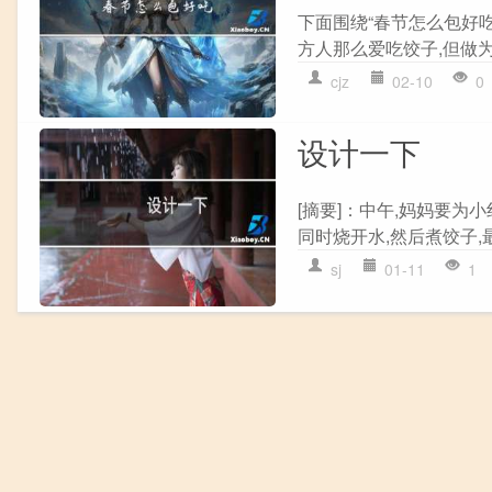
下面围绕“春节怎么包好吃
方人那么爱吃饺子,但做为
cjz
02-10
0
设计一下
[摘要]：中午,妈妈要为
同时烧开水,然后煮饺子,
sj
01-11
1