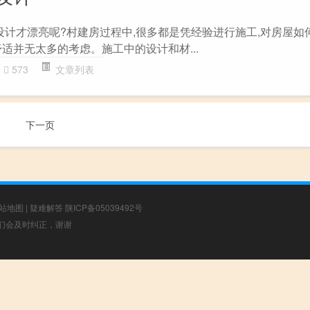
么设计才漂亮呢?村建房过程中,很多都是凭经验进行施工,对房屋如
适并无太多的考虑。施工中的设计和材...
573
文章列表
下一页
站地图
|
疑难解答
陕ICP备05039492号
，我们会及时纠正，谢谢