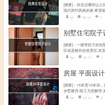
[摘要]：你见过哪些让
现代简约风格的家,希望能
jd
04-14
1
别墅住宅院子
[摘要]：一楼带院子的
区或是毗邻自然景区,其室
bs
01-11
1
房屋 平面设计
[摘要]：15米宽10米
乡墅建房-陈工为您解答,
fw
01-11
2