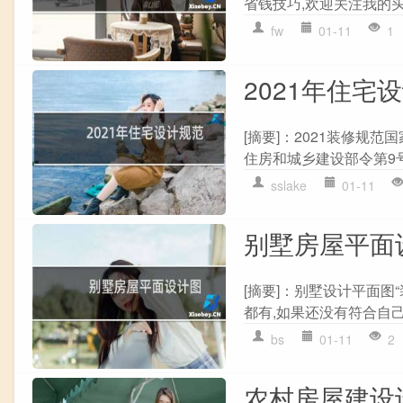
省钱技巧,欢迎关注我的头
fw
01-11
1
2021年住宅
[摘要]：2021装修规范国
住房和城乡建设部令第9号
sslake
01-11
别墅房屋平面
[摘要]：别墅设计平面图
都有,如果还没有符合自己
bs
01-11
2
农村房屋建设