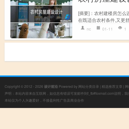
[摘要]：农村建楼房怎
在既适合农村条件,又更舒
nc
01-11
1
Copyright © 2012 - 2026
设计前沿
Powered by
网站分类目录
|
精选推荐文章
|
网
声明：本站内容来自互联网，如信息有错误可发邮件到f_fb#foxmail.com说明
本站仅为个人兴趣爱好，不接盈利性广告及商业合作