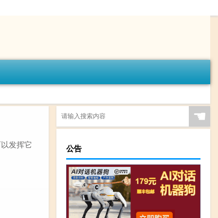
☚
可以发挥它
公告