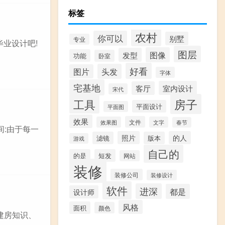
标签
农村
你可以
别墅
专业
毕业设计吧!
图层
图像
发型
功能
卧室
好看
头发
图片
字体
宅基地
室内设计
客厅
宋代
房子
工具
平面设计
平面图
效果
文件
效果图
文字
春节
间:由于每一
照片
的人
滤镜
版本
游戏
自己的
的是
短发
网站
装修
装修公司
装修设计
软件
进深
都是
设计师
风格
面积
颜色
建房知识、