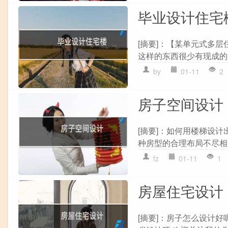
毕业设计住宅
[摘要]：【某单元式多层住
这样的东西很少有现成的!估
by
01-11
2
房子空间设计
[摘要]：如何用楼梯设
种房型的合理布局不尽相同
fz
01-11
1
房屋住宅设计
[摘要]：房子怎么设计