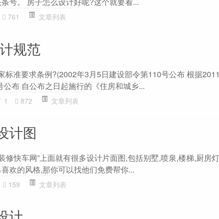
条号。 房子怎么设计好呢?这个就要看...
761
文章列表
设计规范
家标准要求条例?(2002年3月5日建设部令第110号公布 根据201
公布 自公布之日起施行的《住房和城乡...
1
872
文章列表
设计图
“装修快车网”上面就有很多设计片面图,包括别墅,喷泉,楼梯,厨房
喜欢的风格,那你可以找他们免费帮你...
159
文章列表
设计