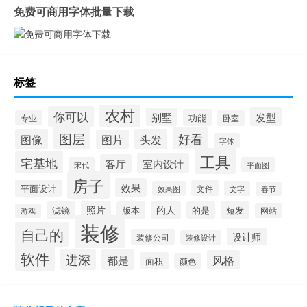
免费可商用字体批量下载
标签
农村
你可以
发型
别墅
功能
卧室
专业
图层
好看
图像
头发
图片
字体
工具
宅基地
室内设计
客厅
宋代
平面图
房子
效果
平面设计
文件
效果图
文字
春节
照片
的人
滤镜
版本
的是
短发
网站
游戏
装修
自己的
设计师
装修公司
装修设计
软件
进深
都是
风格
面积
颜色