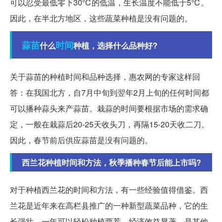
可以忍受最低零下30℃的低温，生长温度不能低于5℃。
因此，在半北方地区，这些蔬菜种植是没有问题的。
蒜苗
时间
什么
种植，选择什么品种好?
关于蒜苗的种植时间和品种选择，惠农网的专家这样回
答：在我国北方，自7月中旬到翌年2月上旬的任何时间都
可以播种蒜头来产蒜苗。栽蒜的时间要根据市场的需求确
定，一般在栽蒜后20-25天收头刀，再隔15-20天收二刀。
因此，春节前后供应蒜苗是没有问题的。
西兰花种植时间和方法，秋季播种春节后能上市吗?
对于种植西兰花的时间和方法，有一些经验值得借鉴。西
兰花是近年来在高栏县推广的一种新型蔬菜品种，它的生
长强壮，一年可以轻松种植两茬，经济效益显著，是其他