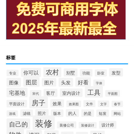
标签
农村
你可以
发型
别墅
功能
卧室
专业
图层
好看
图像
头发
图片
字体
工具
宅基地
室内设计
客厅
宋代
平面图
房子
效果
平面设计
文件
效果图
文字
春节
照片
的人
滤镜
版本
的是
短发
网站
游戏
装修
自己的
设计师
装修公司
装修设计